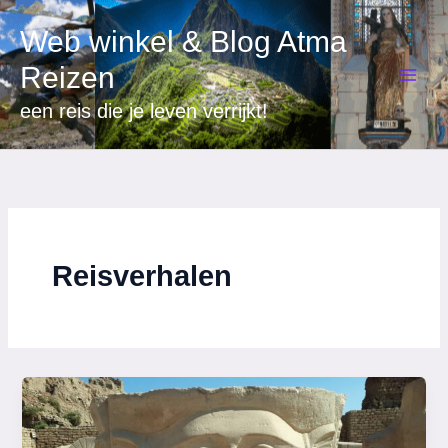
Ga
Web winkel & Blog Atma
naar
de
Reizen
inhoud
een reis die je leven verrijkt!
Reisverhalen