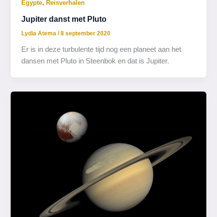
,
Egypte
Reisverhalen
Jupiter danst met Pluto
Lydia Atema
/
8 september 2020
Er is in deze turbulente tijd nog een planeet aan het
dansen met Pluto in Steenbok en dat is Jupiter.