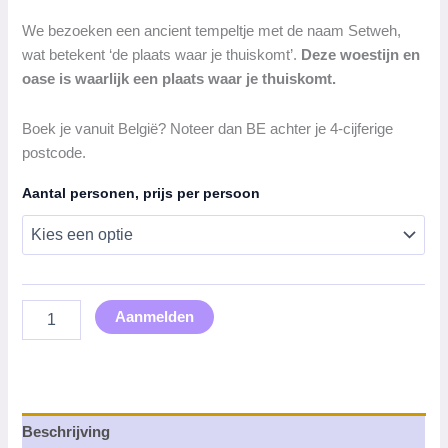
We bezoeken een ancient tempeltje met de naam Setweh,
wat betekent ‘de plaats waar je thuiskomt’.
Deze woestijn en
oase is waarlijk een plaats waar je thuiskomt.
Boek je vanuit België? Noteer dan BE achter je 4-cijferige
postcode.
Aantal personen, prijs per persoon
5-
Aanmelden
daagse
naar
de
woestijn
en
oase
Beschrijving