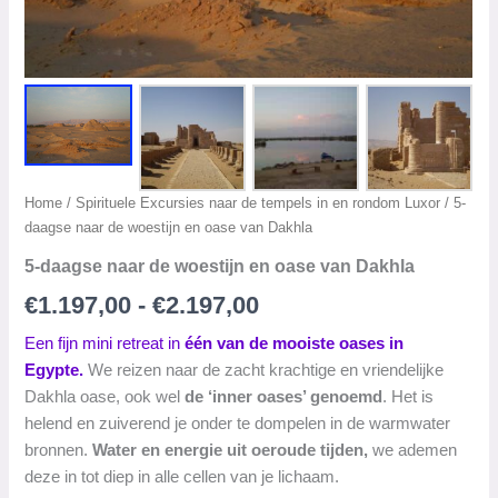
Home
/
Spirituele Excursies naar de tempels in en rondom Luxor
/ 5-
daagse naar de woestijn en oase van Dakhla
5-daagse naar de woestijn en oase van Dakhla
Prijsklasse:
€
1.197,00
-
€
2.197,00
€1.197,00
Een fijn mini retreat in
één van de mooiste oases in
Egypte.
We reizen naar de zacht krachtige en vriendelijke
tot
Dakhla oase, ook wel
de ‘inner oases’ genoemd
. Het is
€2.197,00
helend en zuiverend je onder te dompelen in de warmwater
bronnen.
Water en energie uit oeroude tijden,
we ademen
deze in tot diep in alle cellen van je lichaam.