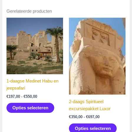
Gerelateerde producten
1-daagse Medinet Habu en
jeepsafari
Prijsklasse:
€
197,00
-
€
550,00
€197,00
2-daags Spiritueel
Dit
tot
Opties selecteren
excursiepakket Luxor
product
€550,00
Prijsklasse:
€
350,00
-
€
697,00
heeft
€350,00
Dit
meerdere
tot
Opties selecteren
product
€697,00