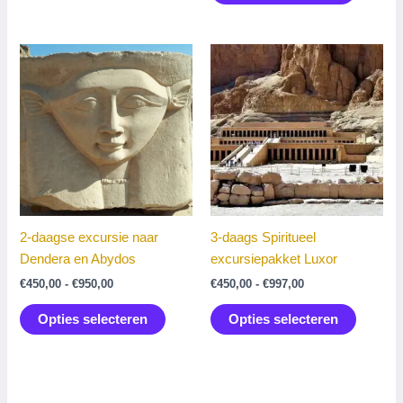
variaties.
heeft
Deze
meerde
optie
variatie
kan
Deze
gekozen
optie
worden
kan
op
gekoze
de
worden
productpagina
op
de
product
2-daagse excursie naar
3-daags Spiritueel
Dendera en Abydos
excursiepakket Luxor
Prijsklasse:
Prijsklasse:
€
450,00
-
€
950,00
€
450,00
-
€
997,00
€450,00
€450,00
Dit
Dit
tot
tot
Opties selecteren
Opties selecteren
product
product
€950,00
€997,00
heeft
heeft
meerdere
meerde
variaties.
variatie