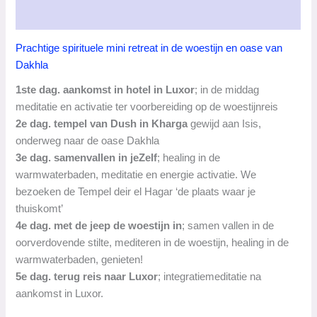
van
Dakhla
Aanvullende informatie
aantal
Prachtige spirituele mini retreat in de woestijn en oase van
Dakhla
1ste dag. aankomst in hotel in Luxor
; in de middag
meditatie en activatie ter voorbereiding op de woestijnreis
2e dag. tempel van Dush in Kharga
gewijd aan Isis,
onderweg naar de oase Dakhla
3e dag. samenvallen in jeZelf
; healing in de
warmwaterbaden, meditatie en energie activatie. We
bezoeken de Tempel deir el Hagar ‘de plaats waar je
thuiskomt’
4e dag. met de jeep de woestijn in
; samen vallen in de
oorverdovende stilte, mediteren in de woestijn, healing in de
warmwaterbaden, genieten!
5e dag. terug reis naar Luxor
; integratiemeditatie na
aankomst in Luxor.