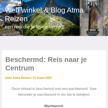
Ga
Web winkel & Blog Atma
naar
de
Reizen
inhoud
een reis die je leven verrijkt!
Beschermd: Reis naar je
Centrum
Door
Atma Reizen
/
21 maart 2007
Deze inhoud is beschermd met een wachtwoord. Voer
hieronder je wachtwoord in om het te bekijken.
Wachtwoord: