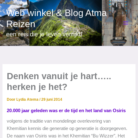
Ga
Web winkel & Blog Atma
naar
de
Reizen
inhoud
een reis die je leven verrijkt!
Denken vanuit je hart…..
herken je het?
Door
Lydia Atema
/
29 juni 2014
20.000 jaar geleden was er de tijd en het land van Osiris
volgens de traditie van mondelinge overlevering van
Khemitian kennis die generatie op generatie is doorgegeven.
De naam van Osiris was in het Khemitian “Bu Wizzer”. Het