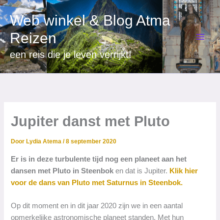
Ga
Web winkel & Blog Atma
naar
de
Reizen
inhoud
een reis die je leven verrijkt!
Jupiter danst met Pluto
Door
Lydia Atema
/
8 september 2020
Er is in deze turbulente tijd nog een planeet aan het
dansen met Pluto in Steenbok
en dat is Jupiter.
Klik hier
voor de dans van Pluto met Saturnus in Steenbok.
Op dit moment en in dit jaar 2020 zijn we in een aantal
opmerkelijke astronomische planeet standen. Met hun