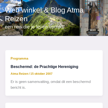
Ga
Web winkel & Blog Atma
naar
de
Reizen
inhoud
een reis die je leven verrijkt!
Programma
Beschermd: de Prachtige Hereniging
Atma Reizen
/
15 oktober 2007
Er is geen samenvatting, omdat dit een beschermd
bericht is.