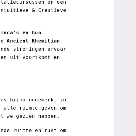
itatiecursussen en een
Intuïtieve & Creatieve
 Inca’s en hun
de Ancient Khemitian
nde stromingen ervaar
ven uit voortkomt en
les bijna ongemerkt zo
s alle ruimte geven om
at we gezien hebben.
ende ruimte en rust om