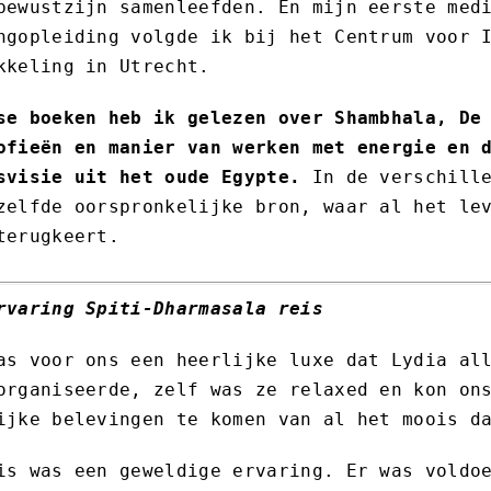
bewustzijn samenleefden. En mijn eerste med
ngopleiding volgde ik bij het Centrum voor 
kkeling in Utrecht.
se boeken heb ik gelezen over Shambhala, De
ofieën en manier van werken met energie en 
svisie uit het oude Egypte.
In de verschille
zelfde oorspronkelijke bron, waar al het le
terugkeert.
rvaring Spiti-Dharmasala reis
as voor ons een heerlijke luxe dat Lydia al
organiseerde, zelf was ze relaxed en kon on
ijke belevingen te komen van al het moois d
is was een geweldige ervaring. Er was voldo