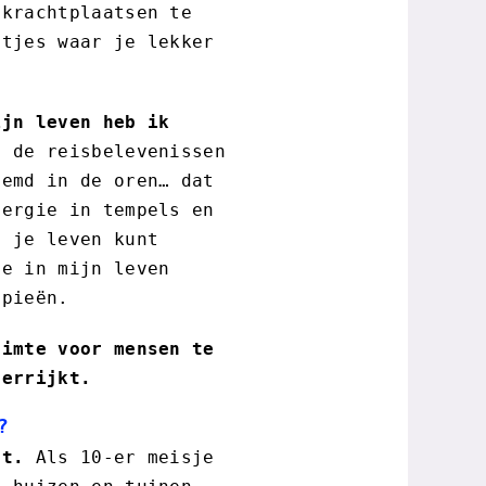
 krachtplaatsen te
ntjes waar je lekker
ijn leven heb ik
 de reisbelevenissen
eemd in de oren… dat
nergie in tempels en
n je leven kunt
de in mijn leven
apieën.
uimte voor mensen te
verrijkt.
?
st.
Als 10-er meisje