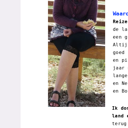
Waar
Reize
de la
een g
Altij
goed 
en pi
jaar 
lange
en Ne
en Bo
Ik do
land 
terug