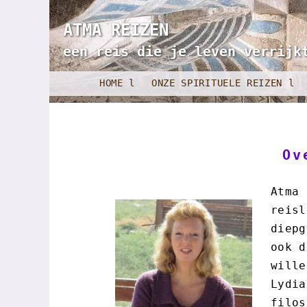
ATMA REIZEN
een reis die je leven verrijk
HOME l
ONZE SPIRITUELE REIZEN l
Ov
Atma 
reisl
diepg
ook d
wille
Lydia
filos