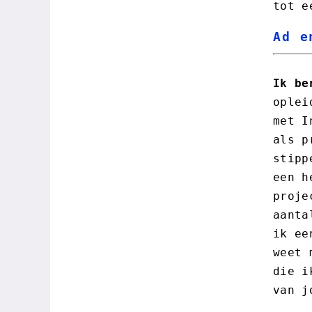
tot e
Ad e
Ik be
oplei
met I
als p
stipp
een h
proje
aanta
ik ee
weet 
die i
van j