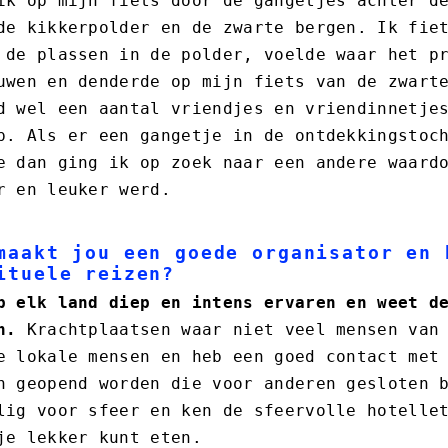
ik op mijn fiets door de gangetjes achter d
de kikkerpolder en de zwarte bergen. Ik fie
 de plassen in de polder, voelde waar het p
uwen en denderde op mijn fiets van de zwart
d wel een aantal vriendjes en vriendinnetje
p. Als er een gangetje in de ontdekkingstoc
e dan ging ik op zoek naar een andere waard
r en leuker werd.
maakt jou een goede organisator en 
ituele reizen?
b elk land diep en intens ervaren en weet d
n.
Krachtplaatsen waar niet veel mensen van 
e lokale mensen en heb een goed contact met
n geopend worden die voor anderen gesloten 
lig voor sfeer en ken de sfeervolle hotelle
je lekker kunt eten.