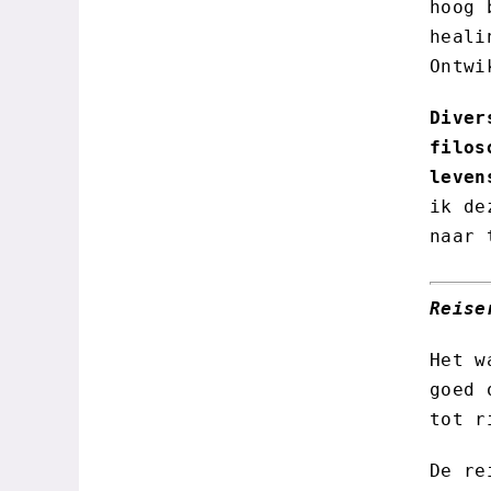
hoog 
heali
Ontwi
Diver
filos
leven
ik de
naar 
Reise
Het w
goed 
tot r
De re