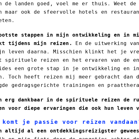
n de landen goed, voel me er thuis. Weet de
n maar ook de sfeervolle hotels en restaura
eten.
ootste stappen in mijn ontwikkeling en in m
kt tijdens mijn reizen.
En de uitwerking van
jn leven daarna. Misschien klinkt het je vr
t spirituele reizen en het ervaren van de e
ides een grote stap in je ontwikkeling en i
n. Toch heeft reizen mij meer gebracht dan 
gde gedragsgerichte trainingen en praatther
n erg dankbaar in de spirituele reizen de r
en voor diepe ervaringen die ook hun leven 
 komt je passie voor reizen vandaan
n altijd al een ontdekkingsreizigster gewee