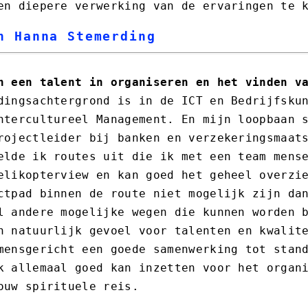
en diepere verwerking van de ervaringen te 
n Hanna Stemerding
n een talent in organiseren en het vinden v
dingsachtergrond is in de ICT en Bedrijfsku
ntercultureel Management. En mijn loopbaan 
rojectleider bij banken en verzekeringsmaat
elde ik routes uit die ik met een team mens
elikopterview en kan goed het geheel overzi
ctpad binnen de route niet mogelijk zijn da
l andere mogelijke wegen die kunnen worden 
n natuurlijk gevoel voor talenten en kwalit
mensgericht een goede samenwerking tot stan
k allemaal goed kan inzetten voor het organ
ouw spirituele reis.