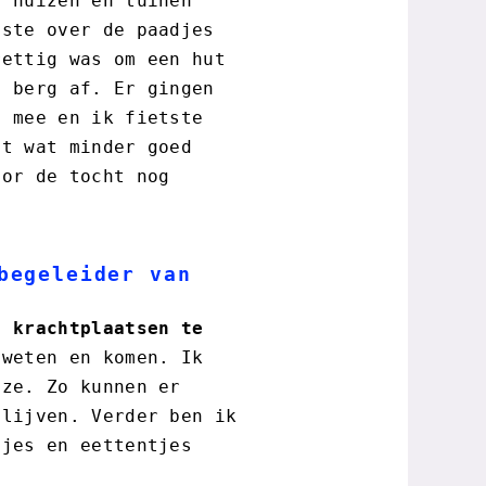
e huizen en tuinen
tste over de paadjes
rettig was om een hut
e berg af. Er gingen
s mee en ik fietste
ht wat minder goed
oor de tocht nog
begeleider van
e krachtplaatsen te
weten en komen. Ik
 ze. Zo kunnen er
blijven. Verder ben ik
tjes en eettentjes