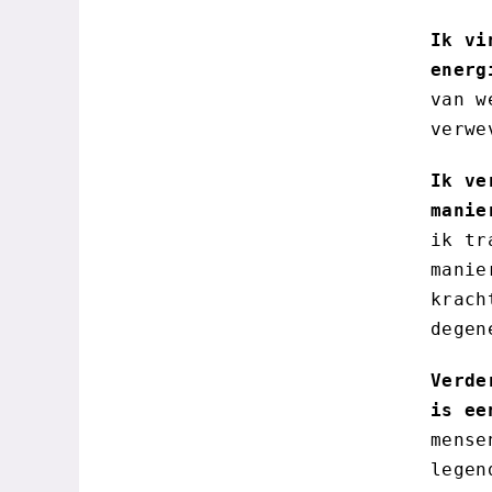
Ik vi
energ
van w
verwe
Ik ve
manie
ik tr
manie
krach
degen
Verde
is ee
mense
legen