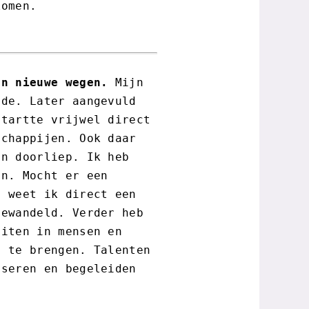
komen.
an nieuwe wegen.
Mijn
nde. Later aangevuld
startte vrijwel direct
schappijen. Ook daar
en doorliep. Ik heb
en. Mocht er een
n weet ik direct een
bewandeld. Verder heb
eiten in mensen en
d te brengen. Talenten
iseren en begeleiden