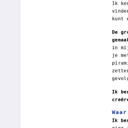
Ik ke
vinde
kunt 
De gr
gemaa
in mi
je me
piram
zette
gevol
Ik be
creër
Waar
Ik be