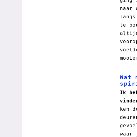
ging 
naar 
langs
te bo
altij
vooro
voeld
mooie
Wat 
spir
Ik he
vinde
ken d
deure
gevoe
waar 