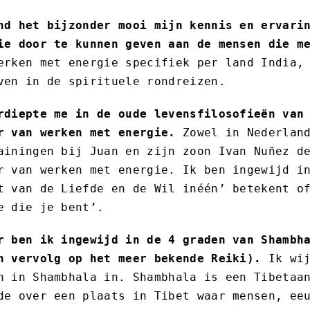
nd het bijzonder mooi mijn kennis en ervari
ie door te kunnen geven aan de mensen die m
erken met energie specifiek per land India,
ven in de spirituele rondreizen.
rdiepte me in de oude levensfilosofieën van
r van werken met energie.
Zowel in Nederland
ainingen bij Juan en zijn zoon Ivan Nuñez d
r van werken met energie. Ik ben ingewijd i
t van de Liefde en de Wil inéén’ betekent o
e die je bent’.
r ben ik ingewijd in de 4 graden van Shambh
n vervolg op het meer bekende Reiki).
Ik wij
n in Shambhala in. Shambhala is een Tibetaa
de over een plaats in Tibet waar mensen, ee