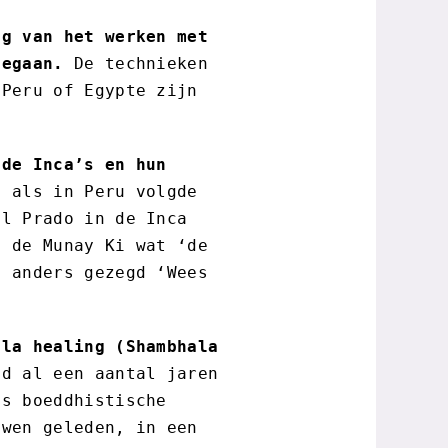
ng van het werken met
eegaan.
De technieken
 Peru of Egypte zijn
 de Inca’s en hun
 als in Peru volgde
el Prado in de Inca
n de Munay Ki wat ‘de
f anders gezegd ‘Wees
ala healing (Shambhala
d al een aantal jaren
ns boeddhistische
uwen geleden, in een